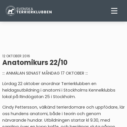
12 OKTOBER 2016
Anatomikurs 22/10
::: ANMÄLAN SENAST MÅNDAG 17 OKTOBER :::
Lördag 22 oktober anordnar Terrierklubben en
heldagsutbildning i anatomi i Stockholms Kennelklubbs
lokal på Rindögatan 25 i Stockholm.
Cindy Pettersson, välkänd terrierdomare och uppfödare, lär
oss hundens anatomi, både i teorin och genom
närvarande hundar. Utbildningen startar kl 9.30, med
samling över en kopp kaffe, och beräknas sluta någon