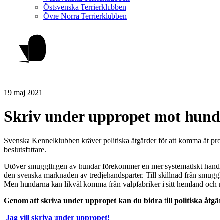
Östsvenska Terrierklubben
Övre Norra Terrierklubben
19 maj 2021
Skriv under uppropet mot hun
Svenska Kennelklubben kräver politiska åtgärder för att komma åt p
beslutsfattare.
Utöver smugglingen av hundar förekommer en mer systematiskt handel d
den svenska marknaden av tredjehandsparter. Till skillnad från smuggling
Men hundarna kan likväl komma från valpfabriker i sitt hemland och
Genom att skriva under uppropet kan du bidra till politiska åt
Jag vill skriva under uppropet!