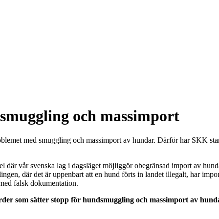
dsmuggling och massimport
roblemet med smuggling och massimport av hundar. Därför har SKK star
är vår svenska lag i dagsläget möjliggör obegränsad import av hundar 
en, där det är uppenbart att en hund förts in landet illegalt, har importör
 med falsk dokumentation.
gärder som sätter stopp för hundsmuggling och massimport av hund