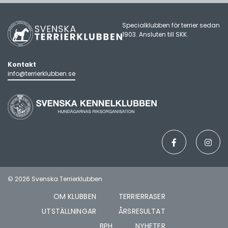
Specialklubben för terrier sedan
1903. Ansluten till
SKK
.
Kontakt
info@terrierklubben.se
© 2026 Svenska Terrierklubben
OM KLUBBEN
TERRIERRASER
UTSTÄLLNINGAR
ÅRSRESULTAT
BPH
NYHETER