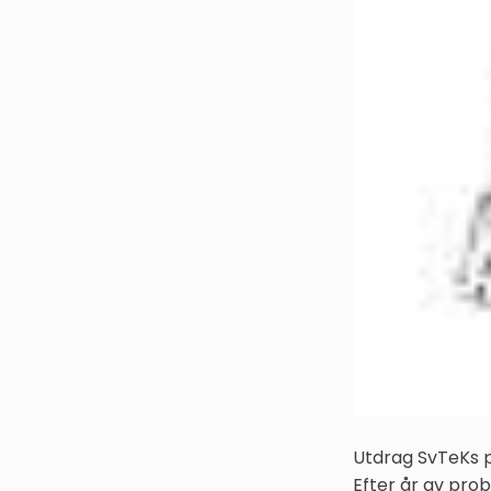
Utdrag SvTeKs p
Efter år av pr