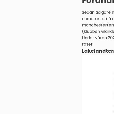
Föränd
Sedan tidigare h
numerärt små ra
manchesterterrie
(klubben viland
Under våren 202
raser.
Lakelandter