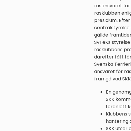
rasansvaret för
rasklubben enlig
presidium, Efter
centralstyrelse
gällde framtiden
SvTeKs styrelse 
rasklubbens pr
därefter fått f
Svenska Terrier
ansvaret för ra
framgå vad SKK 
En genomgr
SKK kommer
föranlett 
Klubbens s
hantering 
SKK utser 