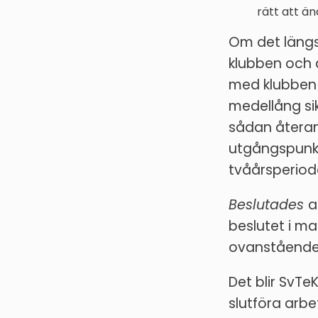
rätt att ä
Om det läng
klubben och 
med klubben 
medellång sik
sådan återan
utgångspunkt
tvåårsperiod
Beslutades
a
beslutet i ma
ovanstående. 
Det blir SvT
slutföra arb