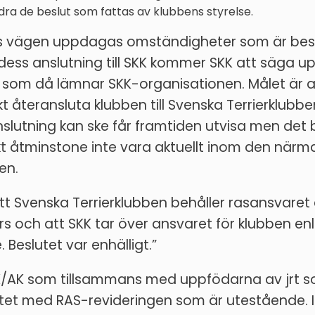
ndra de beslut som fattas av klubbens styrelse.
s vägen uppdagas omständigheter som är bes
dess anslutning till SKK kommer SKK att säga u
som då lämnar SKK-organisationen. Målet är a
t återansluta klubben till Svenska Terrierklubbe
slutning kan ske får framtiden utvisa men det
 åtminstone inte vara aktuellt inom den närm
en.
tt Svenska Terrierklubben behåller rasansvaret 
rs och att SKK tar över ansvaret för klubben enl
Beslutet var enhälligt.”
eK/AK som tillsammans med uppfödarna av jrt s
etet med RAS-revideringen som är utestående. 