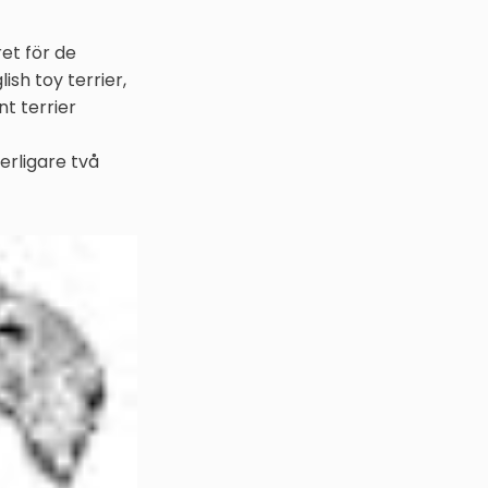
et för de
sh toy terrier,
t terrier
erligare två