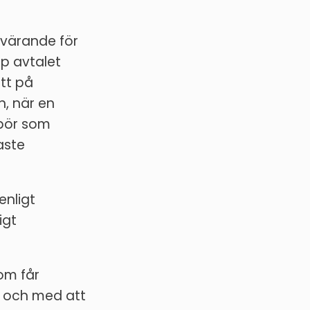
värande för
pp avtalet
tt på
n, när en
 bör som
aste
enligt
igt
om får
I och med att