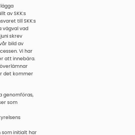
elägga
llt av SKK:s
varet till SKK:s
a vägval vad
juni skrev
vår bild av
essen. Vi har
r att innebära.
n överlämnar
där det kommer
ka genomföras,
lser som
tyrelsens
som initialt har