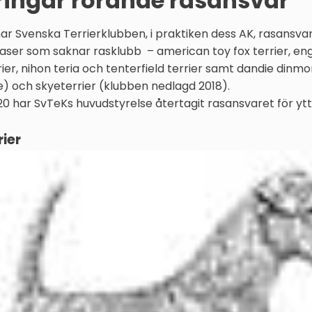
ringar rörande rasansvar
ar Svenska Terrierklubben, i praktiken dess AK, rasansvar
ser som saknar rasklubb – american toy fox terrier, engli
r, nihon teria och tenterfield terrier samt dandie dinmon
e) och skyeterrier (klubben nedlagd 2018).
0 har SvTeKs huvudstyrelse återtagit rasansvaret för ytt
rier