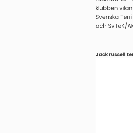
klubben vilan
Svenska Terr
och SvTeK/AK
Jack russell te