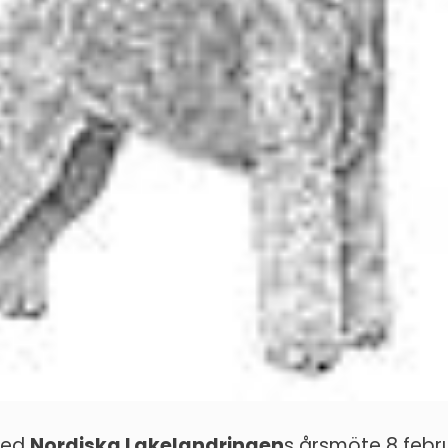
med
Nordiska Lakelandringen
s årsmöte 8 febr