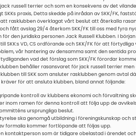
 jack russell terrier och som en konsekvens av det viland
t SKKs praxis, Detta skedde på inrådan av SKK/FK, faststä
 att rasklubben överklagat vårt beslut att återkalla rasans
 och fått avslag 29/4 återkom SKK/FK till oss med fyra ny
 för den juridiska personen Jack Russell Klubben. I början 
till SKK:s VD, CS ordförande och SKK/FK för att förtydliga 
oblem, vår hantering av densamma samt den sentida proc
örtydliganden vad det förslag som SKK/FK förordar komme
klubben behåller rasansvaret för jack russell terrier me
sklubben till SKK som ansluter rasklubben genom avtal 
kräver för att ansluta klubben, bland annat följande:
ipande kontroll av klubbens ekonomi och förvaltning s
 inom ramen för denna kontroll att följa upp de avvike
kommitténs ursprungliga beslut.
tyrelse ska genomgå utbildning i föreningskunskap och s
av formalia kommer fortlöpande att följas upp.
en kontaktperson som är tidigare obelastad i ärendet och 