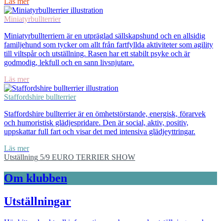
Läs mer
Miniatyrbullterrier
Miniatyrbullterriern är en utpräglad sällskapshund och en allsidig
familjehund som tycker om allt från fartfyllda aktiviteter som agility
till viltspår och utställning. Rasen har ett stabilt psyke och är
godmodig, lekfull och en sann livsnjutare.
Läs mer
Staffordshire bullterrier
Staffordshire bullterrier är en ömhetstörstande, energisk, förarvek
och humoristisk glädjespridare. Den är social, aktiv, positiv,
uppskattar full fart och visar det med intensiva glädjeyttringar.
Läs mer
Utställning
5/9
EURO TERRIER SHOW
Om klubben
Utställningar