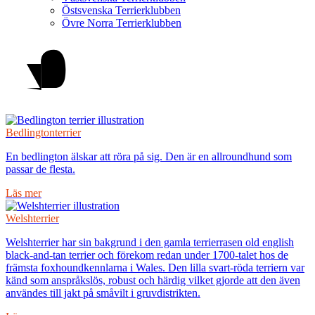
Östsvenska Terrierklubben
Övre Norra Terrierklubben
Bedlingtonterrier
En bedlington älskar att röra på sig. Den är en allroundhund som
passar de flesta.
Läs mer
Welshterrier
Welshterrier har sin bakgrund i den gamla terrierrasen old english
black-and-tan terrier och förekom redan under 1700-talet hos de
främsta foxhoundkennlarna i Wales. Den lilla svart-röda terriern var
känd som anspråkslös, robust och härdig vilket gjorde att den även
användes till jakt på småvilt i gruvdistrikten.