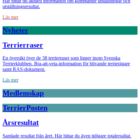
Här hittar du aktuell information om kommande utställningar och
utställningsresultat.
Läs mer
Nyheter
Terrierraser
En översikt över de 38 terrierraser som ligger inom Svenska
Terrierklubben. Bra-att-veta-information för blivande terrierägare
samt RAS-dokument.
Läs mer
Medlemskap
TerrierPosten
Årsresultat
Samlade resultat från året. Här hittar du även tidigare totalresultat.