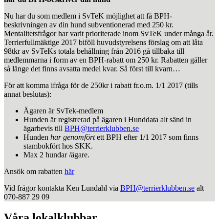
Nu har du som medlem i SvTeK möjlighet att få BPH-
beskrivningen av din hund subventionerad med 250 kr.
Mentalitetsfrågor har varit prioriterade inom SvTeK under många år.
Terrierfullmäktige 2017 biföll huvudstyrelsens förslag om att låta
98tkr av SvTeKs totala behållning från 2016 gå tillbaka till
medlemmarna i form av en BPH-rabatt om 250 kr. Rabatten gäller
så länge det finns avsatta medel kvar. Så först till kvarn…
För att komma ifråga för de 250kr i rabatt fr.o.m. 1/1 2017 (tills
annat beslutas):
Ägaren är SvTek-medlem
Hunden är registrerad på ägaren i Hunddata alt sänd in
ägarbevis till
BPH@terrierklubben.se
Hunden
har genomfört
ett BPH efter 1/1 2017 som finns
stambokfört hos SKK.
Max 2 hundar /ägare.
Ansök om rabatten
här
Vid frågor kontakta Ken Lundahl via
BPH@terrierklubben.se
alt
070-887 29 09
Våra lokalklubbar